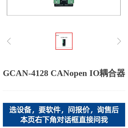
ꁆ
ꁇ
GCAN-4128 CANopen IO耦合器