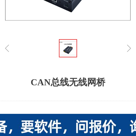
ꁆ
ꁇ
CAN总线无线网桥