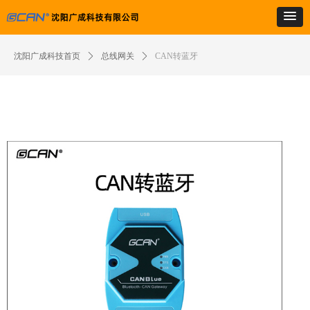
沈阳广成科技首页
ꄲ
总线网关
ꄲ
CAN转蓝牙