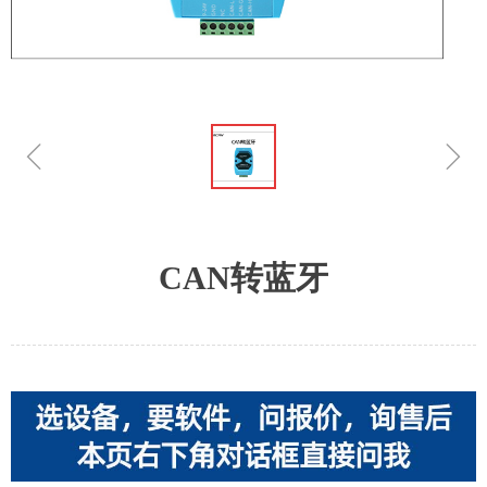
ꁆ
ꁇ
CAN转蓝牙